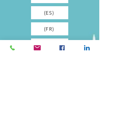
(ES)
(FR)
(DE)
(IT)
📊 Start the Self-Assessment (EN) →
(EL)
(ES)
(FR)