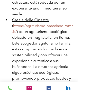
estructura está rodeada por un 
exuberante jardín mediterráneo 
verde.
Casale delle Ginestre
(
https://agriturismo.bracciano.roma
.it/
) es un agriturismo ecológico 
ubicado en Tragliatella, en Roma. 
Este acogedor agriturismo familiar 
está comprometido con la eco-
sostenibilidad y con ofrecer una 
experiencia auténtica a sus 
huéspedes. La empresa agrícola 
sigue prácticas ecológicas, 
promoviendo productos locales y 
sostenibles.
BikeSquare
(
https://ebike.bikesquare.eu/ita/lan
ghe
) es una plataforma en línea 
que promueve y facilita el 